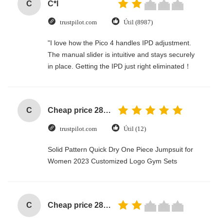
C
C*l
trustpilot.com
Útil (8987)
"I love how the Pico 4 handles IPD adjustment.
The manual slider is intuitive and stays securely
in place. Getting the IPD just right eliminated！
C
Cheap price 28mm Aluminium Curtain Rod 1.2mm thickness with plastic final
trustpilot.com
Útil (12)
Solid Pattern Quick Dry One Piece Jumpsuit for
Women 2023 Customized Logo Gym Sets
C
Cheap price 28mm Aluminium Curtain Rod 1.2mm thickness with plastic final