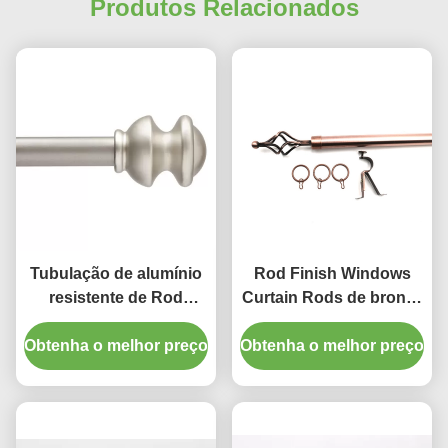
Produtos Relacionados
once you dial in the IPD correctly. The manual
adjustment is smooth, and finding that sweet spot
makes all the difference. No more eye strain
during long sessions. Highly r
Tubulação de alumínio
Rod Finish Windows
resistente de Rod
Curtain Rods de bronze
Standard Decorative
28 a 48 polegadas
Obtenha o melhor preço
Window Curtain da
Obtenha o melhor preço
ajustável
cortina