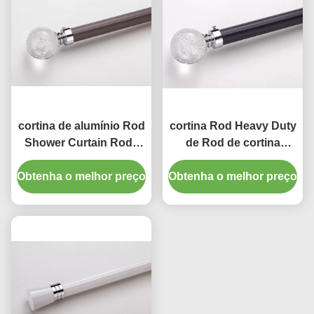
cortina de alumínio Rod
cortina Rod Heavy Duty
Shower Curtain Rods
de Rod de cortina
do OD 28mm do
35mm da montagem do
Obtenha o melhor preço
comprimento de 670cm
Obtenha o melhor preço
teto da espessura de
1mm