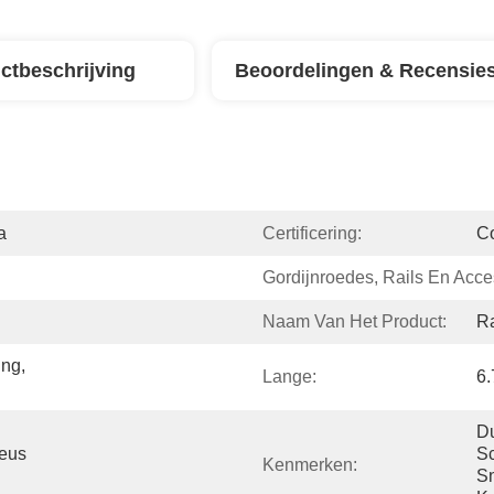
ctbeschrijving
Beoordelingen & Recensie
a
Certificering:
C
Gordijnroedes, Rails En Acce
Naam Van Het Product:
Ra
ng, 
Lange:
6
Du
eus 
Sc
Kenmerken:
Sn