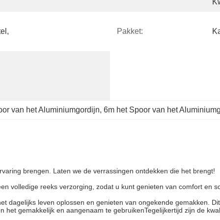
Kw
l, 
Pakket:
Ka
or van het Aluminiumgordijn
, 
6m het Spoor van het Aluminiumg
 ervaring brengen. Laten we de verrassingen ontdekken die het brengt!
 een volledige reeks verzorging, zodat u kunt genieten van comfort en 
 het dagelijks leven oplossen en genieten van ongekende gemakken. Di
n het gemakkelijk en aangenaam te gebruikenTegelijkertijd zijn de kwali