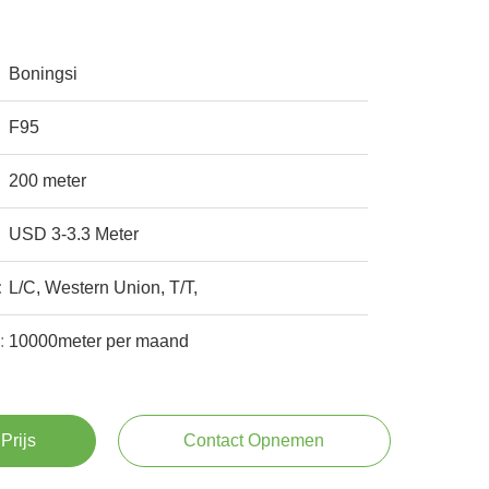
Boningsi
F95
200 meter
USD 3-3.3 Meter
:
L/C, Western Union, T/T,
:
10000meter per maand
Prijs
Contact Opnemen