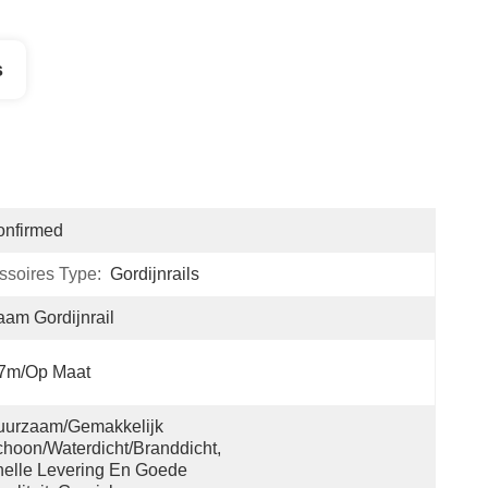
s
onfirmed
ssoires Type:
Gordijnrails
am Gordijnrail
.7m/op Maat
urzaam/gemakkelijk 
hoon/waterdicht/branddicht, 
elle Levering En Goede 