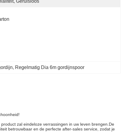
aliteit, Geruisloos
rton
ordijn
, 
Regelmatig Dia 6m gordijnspoor
schoonheid!
t product zal eindeloze verrassingen in uw leven brengen.De
teit betrouwbaar en de perfecte after-sales service, zodat je