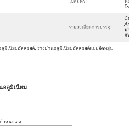
ใบสมัคร:
นั
โ
Cu
Ar
รายละเอียดการบรรจุ:
ม่
กั
ลูมิเนียมอัลลอยด์
, 
รางม่านอลูมิเนียมอัลลอยด์แบบยืดหยุ่น
อลูมิเนียม
ง
อกำหนดเอง