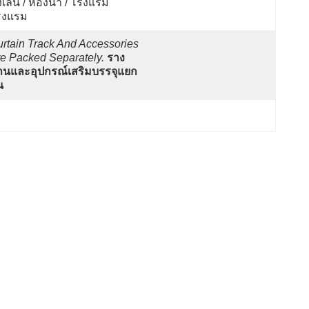
่งเล่น / ห้องน้ำ / โรงแรม
รงแรม
rtain Track And Accessories 
e Packed Separately.
ราง
านและอุปกรณ์เสริมบรรจุแยก
น