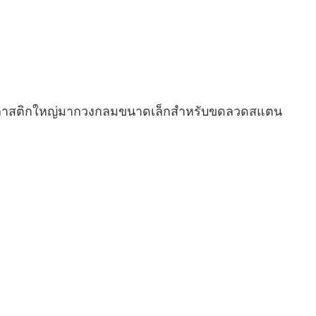
ม็ดพลาสติกใหญ่มากวงกลมขนาดเล็กสำหรับขดลวดสแตน