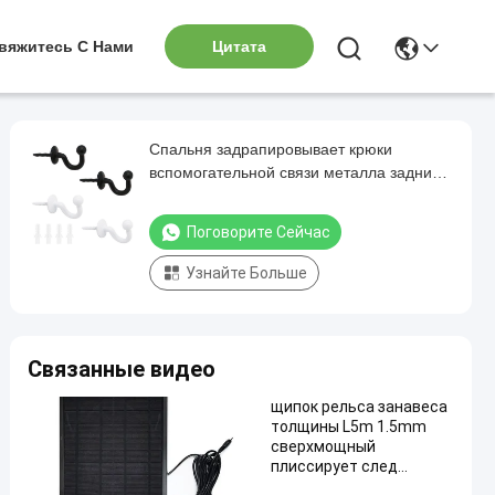
вяжитесь С Нами
Цитата
Спальня задрапировывает крюки
вспомогательной связи металла задние
для черноты занавесов элегантной
Поговорите Сейчас
Узнайте Больше
Связанные видео
щипок рельса занавеса
толщины L5m 1.5mm
сверхмощный
плиссирует след
занавеса