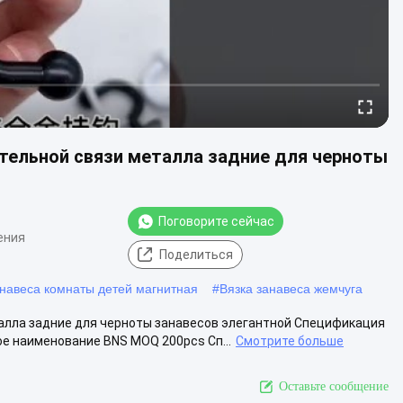
тельной связи металла задние для черноты
Поговорите сейчас
ения
Поделиться
навеса комнаты детей магнитная
#
Вязка занавеса жемчуга
алла задние для черноты занавесов элегантной Спецификация
 наименование BNS MOQ 200pcs Сп...
Смотрите больше
Оставьте сообщение