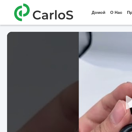
Домой
О Нас
П