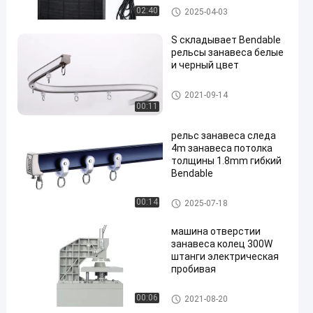
Алюминиевый след занавес
02:40
2025-04-03
а
S складывает Bendable
рельсы занавеса белые
и черный цвет
Bendable след занавеса
2021-09-14
00:11
рельс занавеса следа
4m занавеса потолка
толщины 1.8mm гибкий
Bendable
Bendable след занавеса
00:14
2025-07-18
машина отверстии
занавеса колец 300W
штанги электрическая
пробивая
Кольца штанги занавеса
00:06
2021-08-20