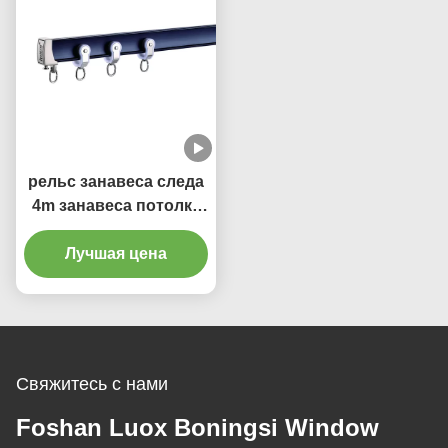
рельс занавеса следа
4m занавеса потолка
толщины 1.8mm
гибкий Bendable
Лучшая цена
Свяжитесь с нами
Foshan Luox Boningsi Window