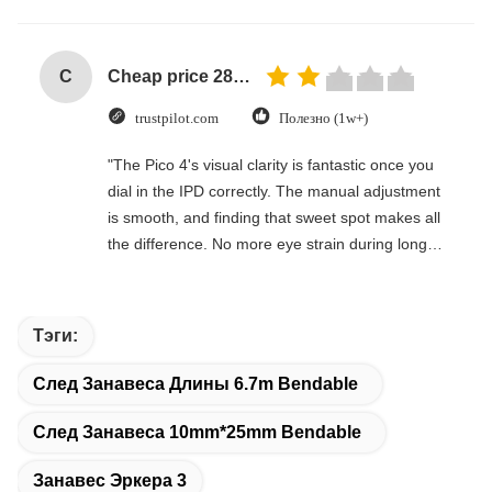
C
Cheap price 28mm Aluminium Curtain Rod 1.2mm thickness with plastic final
trustpilot.com
Полезно (1w+)
"The Pico 4's visual clarity is fantastic once you
dial in the IPD correctly. The manual adjustment
is smooth, and finding that sweet spot makes all
the difference. No more eye strain during long
sessions. Highly recommend taking the time to
set it up properly!""The Pico 4's visual clarity is
fantastic once you dial in the IPD correctly. The
Тэги:
manual adjustment is smooth, and finding that
sweet spot makes all the difference. No more eye
След Занавеса Длины 6.7m Bendable
strain during long sessions. Highly recommend
taking the time to set it up properly!""The Pico 4's
След Занавеса 10mm*25mm Bendable
visual clarity is fantastic once you dial in the IPD
Занавес Эркера 3
correctly. The manual adjustment is smooth, and