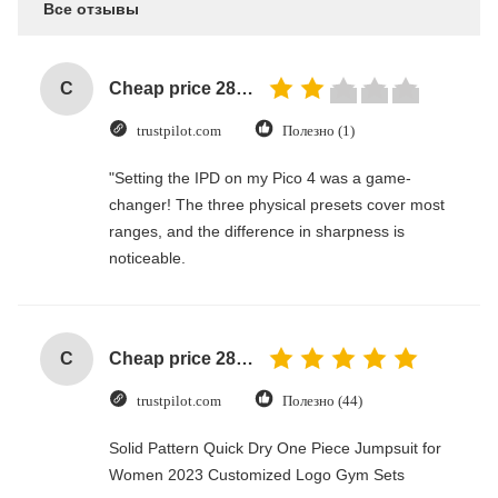
Все отзывы
C
Cheap price 28mm Aluminium Curtain Rod 1.2mm thickness with plastic final
trustpilot.com
Полезно (1)
"Setting the IPD on my Pico 4 was a game-
changer! The three physical presets cover most
ranges, and the difference in sharpness is
noticeable.
C
Cheap price 28mm Aluminium Curtain Rod 1.2mm thickness with plastic final
trustpilot.com
Полезно (44)
Solid Pattern Quick Dry One Piece Jumpsuit for
Women 2023 Customized Logo Gym Sets