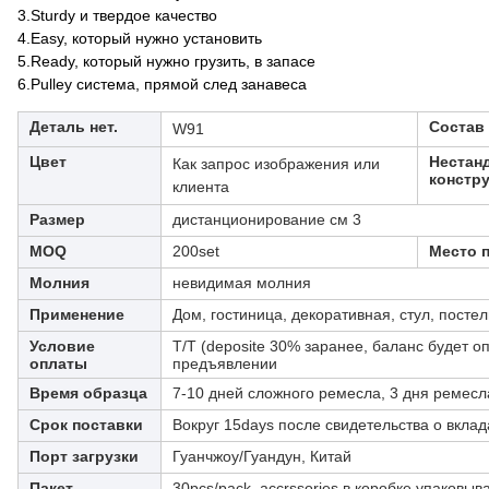
3.Sturdy и твердое качество
4.Easy, который нужно установить
5.Ready, который нужно грузить, в запасе
6.Pulley система, прямой след занавеса
Деталь нет.
Состав
W91
Цвет
Нестан
Как запрос изображения или
констр
клиента
Размер
дистанционирование см 3
MOQ
200set
Место 
Молния
невидимая молния
Применение
Дом, гостиница, декоративная, стул, пост
Условие
T/T (deposite 30% заранее, баланс будет о
оплаты
предъявлении
Время образца
7-10 дней сложного ремесла, 3 дня ремесл
Срок поставки
Вокруг 15days после свидетельства о вклад
Порт загрузки
Гуанчжоу/Гуандун, Китай
Пакет
30pcs/pack, accrssories в коробке упаковыв