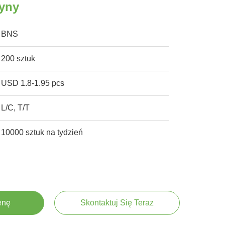
tyny
BNS
200 sztuk
USD 1.8-1.95 pcs
L/C, T/T
10000 sztuk na tydzień
enę
Skontaktuj Się Teraz