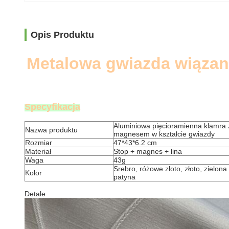
Opis Produktu
Metalowa gwiazda wiązan
Specyfikacja
Aluminiowa pięcioramienna klamra 
Nazwa produktu
magnesem w kształcie gwiazdy
Rozmiar
47*43*6.2 cm
Materiał
Stop + magnes + lina
Waga
43g
Srebro, różowe złoto, złoto, zielona
Kolor
patyna
Detale