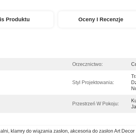
is Produktu
Oceny I Recenzje
Orzecznictwo:
C
Tr
Styl Projektowania:
D
N
Ku
Przestrzeń W Pokoju:
Ja
alni
, 
klamry do wiązania zasłon
, 
akcesoria do zasłon Art Deco