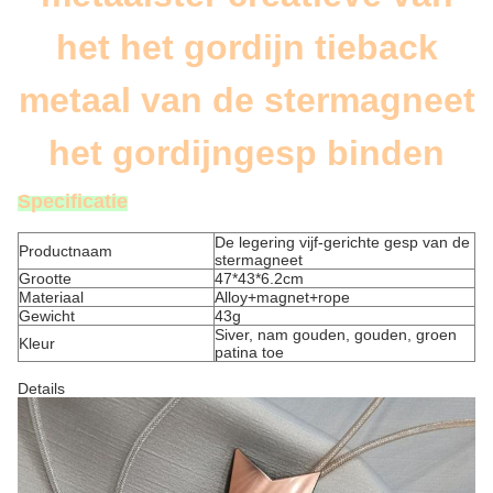
het het gordijn tieback
metaal van de stermagneet
het gordijngesp binden
Specificatie
De legering vijf-gerichte gesp van de
Productnaam
stermagneet
Grootte
47*43*6.2cm
Materiaal
Alloy+magnet+rope
Gewicht
43g
Siver, nam gouden, gouden, groen
Kleur
patina toe
Details