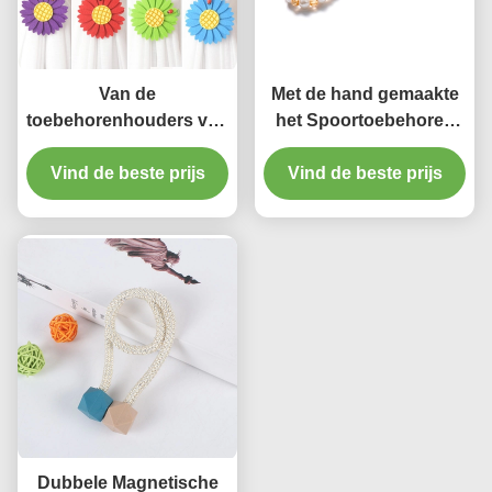
Van de
Met de hand gemaakte
toebehorenhouders van
het Spoortoebehoren
het zonnebloem
die van het Parelgordijn
Vind de beste prijs
bindende gordijn
Kabel voor Huis binden
Vind de beste prijs
Decoratieve
Magnetische het
Gordijngesp
Dubbele Magnetische