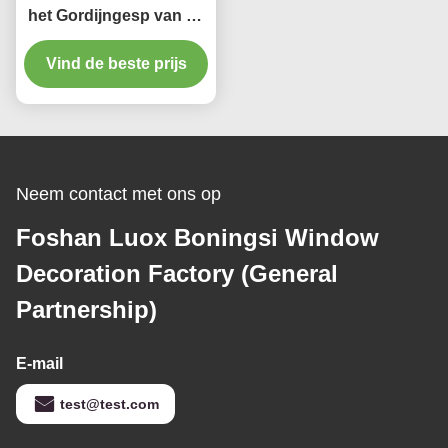
het Gordijngesp van de
Kleurenkubus voor
Vind de beste prijs
Kinderen ‚S Zaal
Neem contact met ons op
Foshan Luox Boningsi Window
Decoration Factory (General
Partnership)
E-mail
test@test.com