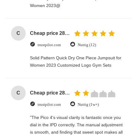
Women 2023@
C
Cheap price 28mm Aluminium Curtain Rod 1.2mm thickness with plastic final
trustpilot.com
Nuttig (12)
Solid Pattern Quick Dry One Piece Jumpsuit for
Women 2023 Customized Logo Gym Sets
C
Cheap price 28mm Aluminium Curtain Rod 1.2mm thickness with plastic final
trustpilot.com
Nuttig (1w+)
"The Pico 4's visual clarity is fantastic once you
dial in the IPD correctly. The manual adjustment
is smooth, and finding that sweet spot makes all