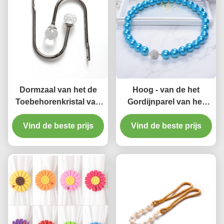
Dormzaal van het de
Hoog - van de het
Toebehorenkristal van
Gordijnparel van het
het Gordijnspoor van de
kwaliteits de Moderne
de Muurhaak van U het
Vind de beste prijs
Vind de beste prijs
Ontwerp van de
Aluminiumgordijn
Leeswijzerstiebacks
Holdbacks
Bijkomende Fabrikant
in China