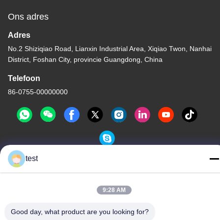
Ons adres
Adres
No.2 Shiziqiao Road, Lianxin Industrial Area, Xiqiao Twon, Nanhai
District, Foshan City, provincie Guangdong, China
Telefoon
86-0755-00000000
test
Privacybeleid
|
Sitemap
China Goede kwaliteit Het Spoor van het aluminiumgordijn
9:28 AM
Auteursrecht © -2026 Foshan Luox Boningsi Window Decoration
Good day, what product are you looking for?
Factory (General Partnership) Alle rechten voorbehouden.