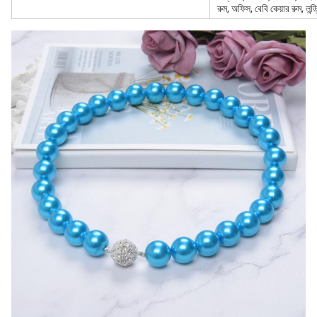
রুম, অফিস, বেবি কেয়ার রুম, লন্ড্