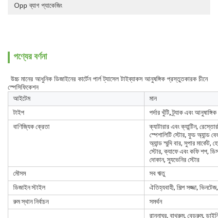
Opp ব্যাগ প্যাকেজিং
পণ্যের বর্ণনা
উচ্চ মানের আধুনিক ডিজাইনের কার্টেন পার্ল ট্যাসেল টাইব্যাকস আনুষঙ্গিক প্রস্তুতকারক চীনে
স্পেসিফিকেশন
আইটেম
মান
টাইপ
পর্দার খুঁটি, ট্র্যাক এবং আনুষাঙ্গিক
বাণিজ্যিক ক্রেতা
ক্যাটারার এবং ক্যান্টিন, রেস্তোর
স্পেশালিটি স্টোর, ফুড অ্যান্ড বে
অ্যান্ড স্মুদি বার, সুপার মার্কেট, 
স্টোর, ক্যাফে এবং কফি শপ, ডিসক
দোকান, স্যুভেনির স্টোর
মৌসম
সব ঋতু
ডিজাইন স্টাইল
ঐতিহ্যবাহী, শিল্প সজ্জা, ভিনটে
রুম স্থান নির্বাচন
সমর্থন
রান্নাঘর, বাথরুম, বেডরুম, ডাইন