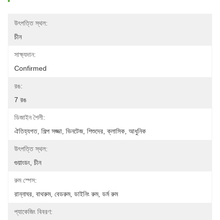
উৎপত্তি স্থল:
চীন
সাক্ষ্যদান:
Confirmed
রঙ:
7 রঙ
ডিজাইন শৈলী:
ঐতিহ্যগত, শিল্প সজ্জা, ভিনটেজ, শিশুদের, ক্লাসিক, আধুনিক
উৎপত্তি স্থল:
গুয়াংডং, চীন
রুম স্পেস:
রান্নাঘর, বাথরুম, বেডরুম, ডাইনিং রুম, ডর্ম রুম
প্যাকেজিং বিবরণ: