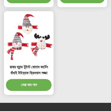
রাবার ব্যান্ড টুইস্ট বোতাম কার্টেন
বাঁধাই টাইব্যাক ক্রিসমাস সজ্জা
সেরা দাম পান