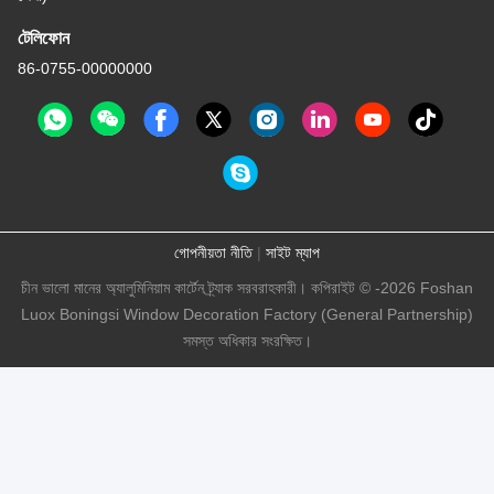
টেলিফোন
86-0755-00000000
গোপনীয়তা নীতি
|
সাইট ম্যাপ
চীন ভালো মানের অ্যালুমিনিয়াম কার্টেন ট্র্যাক সরবরাহকারী। কপিরাইট © -2026 Foshan
Luox Boningsi Window Decoration Factory (General Partnership)
সমস্ত অধিকার সংরক্ষিত।