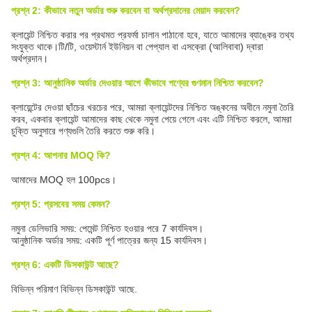
প্রশ্ন 2: কীভাবে নতুন অর্ডার শুরু করবেন বা অর্থপ্রদানের মেয়াদ করবেন?
ক্লায়েন্ট নিশ্চিত করার পর প্রথমত প্রফর্মা চালান পাঠানো হবে, যাতে আমাদের ব্যাঙ্কের তথ্য
সংযুক্ত থাকে।টি/টি, ওয়েস্টার্ন ইউনিয়ন বা পেপ্যাল ​​বা এসক্রো (আলিবাবা) দ্বারা
অর্থপ্রদান।
প্রশ্ন 3: আনুষ্ঠানিক অর্ডার দেওয়ার আগে কীভাবে পণ্যের গুণমান নিশ্চিত করবেন?
ক্লায়েন্টের দেওয়া ছাঁচের খরচের পরে, আমরা ক্লায়েন্টদের নিশ্চিত অঙ্কনের অধীনে নমুনা তৈরি
করব, একবার ক্লায়েন্ট আমাদের কাছ থেকে নমুনা পেয়ে গেলে এবং এটি নিশ্চিত করলে, আমরা
চুক্তি অনুসারে পণ্যগুলি তৈরি করতে শুরু করি।
প্রশ্ন 4: আপনার MOQ কি?
আমাদের MOQ হল 100pcs।
প্রশ্ন 5: প্রসবের সময় কেমন?
নমুনা ডেলিভারি সময়: পেমেন্ট নিশ্চিত হওয়ার পরে 7 কার্যদিবস।
আনুষ্ঠানিক অর্ডার সময়: একটি পূর্ণ পাত্রের জন্য 15 কার্যদিবস।
প্রশ্ন 6: একটি ডিসকাউন্ট আছে?
বিভিন্ন পরিমাণ বিভিন্ন ডিসকাউন্ট আছে.