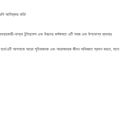
ুলি আবিষ্কার করি!
হারকারী-বান্ধব ইন্টারফেস এবং উচ্চতর কর্মক্ষমতা এটি সহজ এবং উপভোগ্য ব্যবহার
পছন্দ হবে!এটি আপনাকে আরো সুবিধাজনক এবং আরামদায়ক জীবন অভিজ্ঞতা প্রদান করবে, যাতে