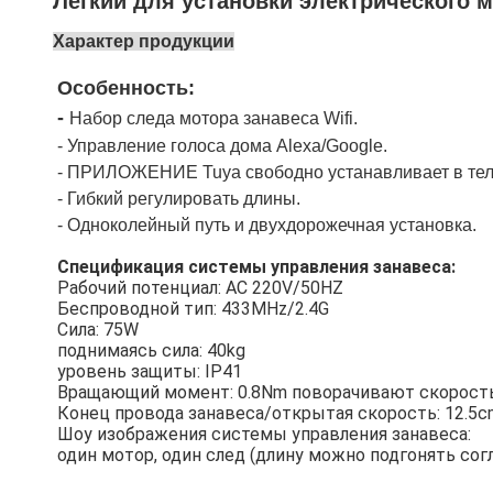
Легкий для установки электрического м
Характер продукции
Особенность:
-
Набор следа мотора занавеса Wifi.
-
Управление голоса дома Alexa/Google.
-
ПРИЛОЖЕНИЕ Tuya свободно устанавливает в теле
- Гибкий регулировать длины.
- Одноколейный путь и двухдорожечная установка.
Спецификация системы управления занавеса:
Рабочий потенциал: AC 220V/50HZ
Беспроводной тип: 433MHz/2.4G
Сила: 75W
поднимаясь сила: 40kg
уровень защиты: IP41
Вращающий момент: 0.8Nm поворачивают скорость
Конец провода занавеса/открытая скорость: 12.5c
Шоу изображения системы управления занавеса:
один мотор, один след (длину можно подгонять сог