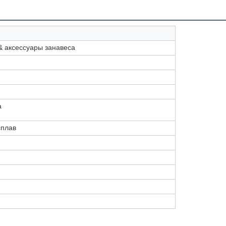
& аксессуары занавеса
а
плав