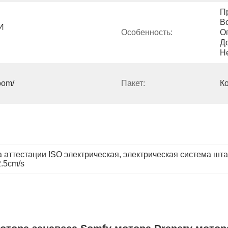
П
В
И 
Особенность:
О
До
Н
oom/
Пакет:
К
 аттестации ISO электрическая
, 
электрическая система шта
.5cm/s