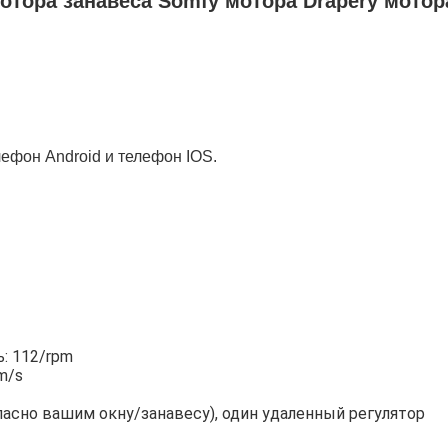
отора занавеса Somfy мотора Drapery мотор
фон Android и телефон IOS.
: 112/rpm
m/s
ласно вашим окну/занавесу), один удаленный регулятор