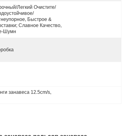
рочный/легкий Очистите/
одоустойчивое/
гнеупорное, Быстрое & 
ставки; Славное Качество, 
е-Шумн
оробка
нги занавеса 12.5cm/s
, 