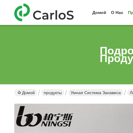
Домой
О Нас
П
Подро
Проду
Домой
продукты
Умная Система Занавеса
Л