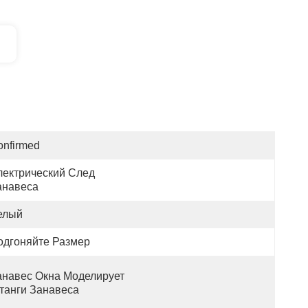
onfirmed
лектрический След 
анавеса
елый
одгоняйте Размер
анавес Окна Моделирует 
танги Занавеса