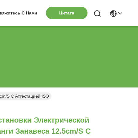
вяжитесь С Нами
Цитата
cm/S С Аттестацией ISO
становки Электрической
ги Занавеса 12.5cm/S С