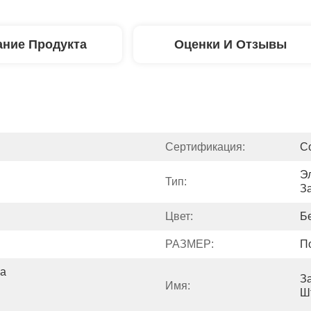
ние Продукта
Оценки И Отзывы
Сертификация:
C
Э
Тип:
З
Цвет:
Б
РАЗМЕР:
П
а 
З
Имя:
Ш