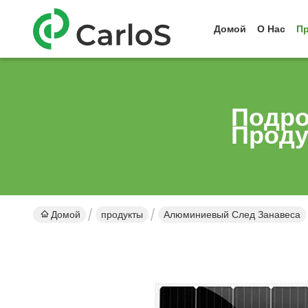
Домой
О Нас
П
Подро
Проду
Домой
продукты
Алюминиевый След Занавеса