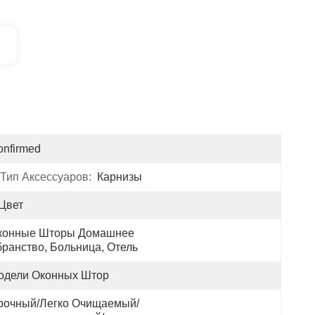
onfirmed
Тип Аксессуаров:
Карнизы
 Цвет
конные Шторы Домашнее 
бранство, Больница, Отель
одели Оконных Штор
рочный/легко Очищаемый/ 