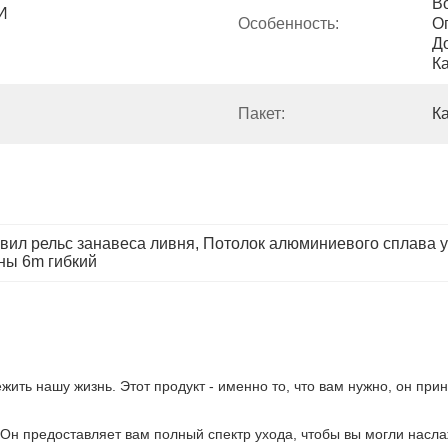
В
И 
Особенность:
О
Д
К
Пакет:
К
вил рельс занавеса ливня
, 
Потолок алюминиевого сплава у
ны 6m гибкий
ть нашу жизнь. Этот продукт - именно то, что вам нужно, он при
! Он предоставляет вам полный спектр ухода, чтобы вы могли насл