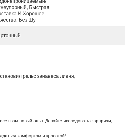
одонепроницаемый/ 
гнеупорный, Быстрая 
оставка И Хорошее 
ачество, Без Шу
артонный
становил рельс занавеса ливня
, 
несет вам новый опыт. Давайте исследовать сюрпризы,
аждаться комфортом и красотой!