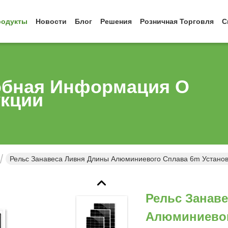
родукты
Новости
Блог
Решения
Розничная Торговля
С
бная Информация О
кции
Рельс Занавеса Ливня Длины Алюминиевого Сплава 6m Установ
Рельс Занав
Алюминиевог