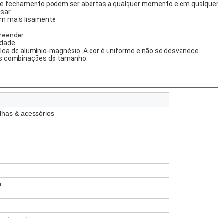
 e de fechamento podem ser abertas a qualquer momento e em qualquer
sar.
rem mais lisamente
preender
idade
cífica do alumínio-magnésio. A cor é uniforme e não se desvanece.
rias combinações do tamanho.
ilhas & acessórios
a