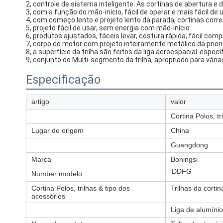
2, controle de sistema inteligente. As cortinas de abertura
3, com a função do mão-início, fácil de operar e mais fácil de u
4, com começo lento e projeto lento da parada, cortinas cor
5, projeto fácil de usar, sem energia com mão-início.
6, produtos ajustados, fáceis levar, costura rápida, fácil com
7, corpo do motor com projeto inteiramente metálico da prior
8, a superfície da trilha são feitos da liga aeroespacial-espe
9, conjunto do Multi-segmento da trilha, apropriado para vá
Especificação
artigo
valor
Cortina Polos, tr
Lugar de origem
China
Guangdong
Marca
Boningsi
DDFG
Number modelo
Cortina Polos, trilhas & tipo dos
Trilhas da cortin
acessórios
Liga de alumínio