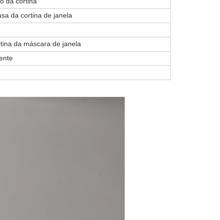
io da cortina
sa da cortina de janela
rtina da máscara de janela
ente