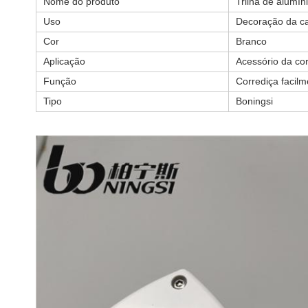
Nome do produto
Trilha de alumín
Uso
Decoração da ca
Cor
Branco
Aplicação
Acessório da co
Função
Corrediça facilm
Tipo
Boningsi