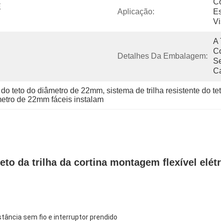
Co
 
Aplicação:
Es
Vi
A 
Co
Detalhes Da Embalagem:
Se
C
te do teto do diâmetro de 22mm
, 
sistema de trilha resistente do 
metro de 22mm fáceis instalam
eto da trilha da cortina montagem flexível elét
stância sem fio e interruptor prendido