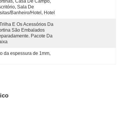
rtinas, Casa De Campo, 
critório, Sala De 
sitas/banheiro/hotel, Hotel
Trilha E Os Acessórios Da 
rtina São Embalados 
paradamente. Pacote Da 
aixa
teto da espessura de 1mm
, 
rico