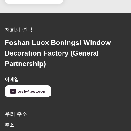
저희와 연락
Foshan Luox Boningsi Window
Decoration Factory (General
Partnership)
이메일
test@test.com
우리 주소
주소