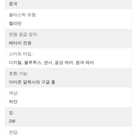
중국
플라스틱 유형:
멜라민
전원 공급 장치:
배터리 전원
스마트 타입:
디지털, 블루투스, 센서, 음성 제어, 원격 제어
호환 가능:
아마존 알렉사와 구글 홈
색상:
하얀
힘:
2W
전압: