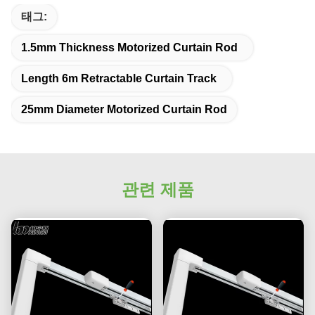
No more eye strain during long sessions. Highly
태그:
recommend taking the time to set it up
properly!""The Pico 4's visual clarity is fantastic
1.5mm Thickness Motorized Curtain Rod
once you dial in the IPD correctly. The manual
adjustment is smooth, and finding that sweet spot
Length 6m Retractable Curtain Track
makes all the difference. No more eye strain
during long sessions. Highly r
25mm Diameter Motorized Curtain Rod
관련 제품