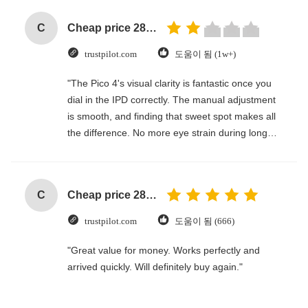
C
Cheap price 28mm Aluminium Curtain Rod 1.2mm thickness with plastic final
trustpilot.com
도움이 됨 (1w+)
"The Pico 4's visual clarity is fantastic once you
dial in the IPD correctly. The manual adjustment
is smooth, and finding that sweet spot makes all
the difference. No more eye strain during long
sessions. Highly recommend taking the time to
set it up properly!""The Pico 4's visual clarity is
fantastic once you dial in the IPD correctly. The
C
Cheap price 28mm Aluminium Curtain Rod 1.2mm thickness with plastic final
manual adjustment is smooth, and finding that
sweet spot makes all the difference. No more eye
trustpilot.com
도움이 됨 (666)
strain during long sessions. Highly recommend
taking the time to set it up properly!""The Pico 4's
"Great value for money. Works perfectly and
visual clarity is fantastic once you dial in the IPD
arrived quickly. Will definitely buy again."
correctly. The manual adjustment is smooth, and
finding that sweet spot makes all the difference.