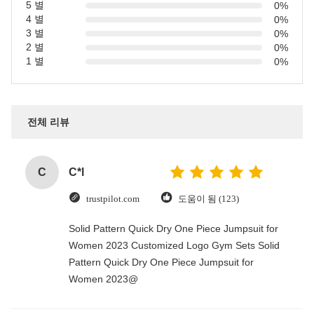
5 별
0%
4 별
0%
3 별
0%
2 별
0%
1 별
0%
전체 리뷰
C
C*l
trustpilot.com
도움이 됨 (123)
Solid Pattern Quick Dry One Piece Jumpsuit for
Women 2023 Customized Logo Gym Sets Solid
Pattern Quick Dry One Piece Jumpsuit for
Women 2023@