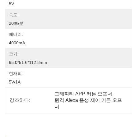
5V
속도:
20초/분
배터리:
4000mA
크기:
65.0*51.6*112.8mm
현재의:
5V/1A
그래피티 APP 커튼 오프너
, 
강조하다:
원격 Alexa 음성 제어 커튼 오프
너