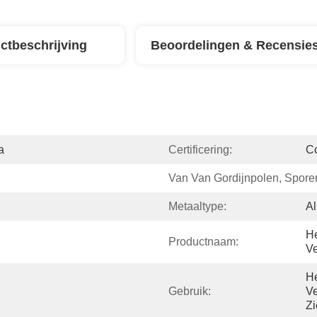
ctbeschrijving
Beoordelingen & Recensie
a
Certificering:
C
Van Van Gordijnpolen, Spore
Metaaltype:
Al
He
Productnaam:
Ve
He
Gebruik:
Ve
Zi