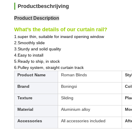
Productbeschrijving
Product Description
What’s the details of our curtain rail?
1.super thin, suitable for inward opening window
2.Smoothly slide
3.Sturdy and solid quality
4.Easy to install
5.Ready to ship, in stock
6.Pulley system, straight curtain track
Product Name
Roman Blinds
Sty
Brand
Boningsi
Col
Texture
Sliding
Pla
Material
Aluminium alloy
Mod
Accessories
All accessories included
Aft