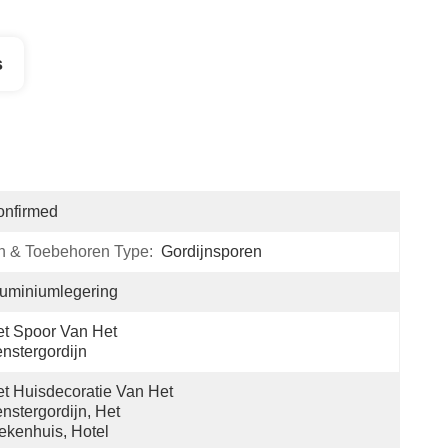
s
onfirmed
n & Toebehoren Type:
Gordijnsporen
uminiumlegering
t Spoor Van Het 
nstergordijn
t Huisdecoratie Van Het 
nstergordijn, Het 
ekenhuis, Hotel