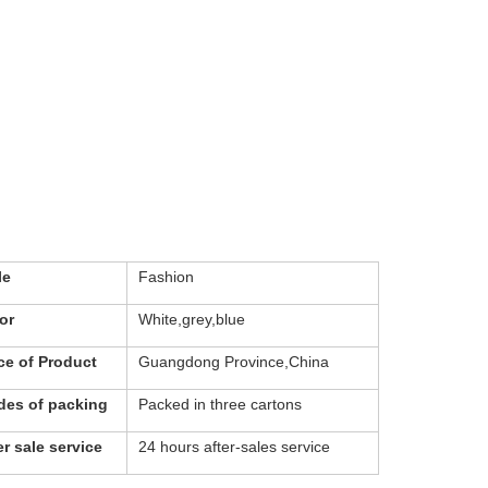
le
Fashion
or
White,grey,blue
ce of Product
Guangdong Province,China
es of packing
Packed in three cartons
er sale service
24 hours after-sales service