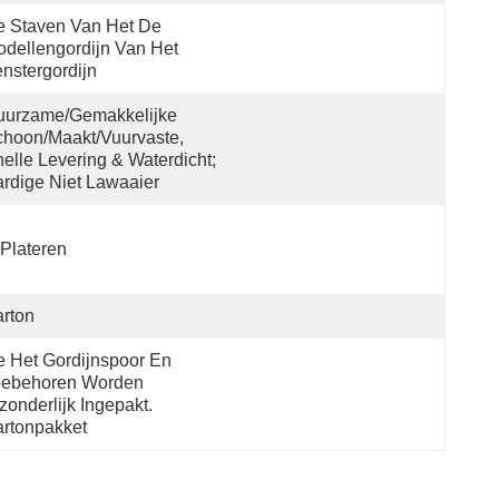
 Staven Van Het De 
dellengordijn Van Het 
nstergordijn
urzame/Gemakkelijke 
hoon/maakt/Vuurvaste, 
elle Levering & Waterdicht; 
rdige Niet Lawaaier
Plateren
rton
 Het Gordijnspoor En 
oebehoren Worden 
zonderlijk Ingepakt. 
rtonpakket