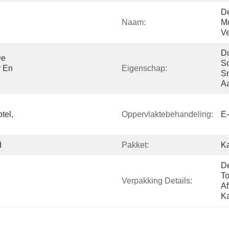
De
Naam:
Mo
Ve
Du
e 
Sc
 En 
Eigenschap:
Sn
Aa
el, 
Oppervlaktebehandeling:
E-
d
Pakket:
Ka
De
T
Verpakking Details:
Af
Ka