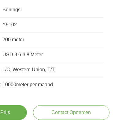
Boningsi
Y9102
200 meter
USD 3.6-3.8 Meter
:
L/C, Western Union, T/T,
:
10000meter per maand
Prijs
Contact Opnemen