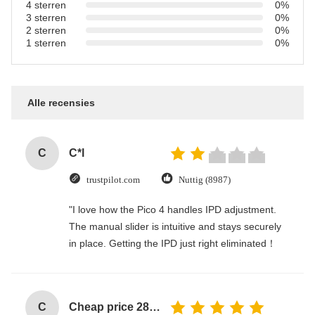
4 sterren
0%
3 sterren
0%
2 sterren
0%
1 sterren
0%
Alle recensies
C
C*l
trustpilot.com
Nuttig (8987)
"I love how the Pico 4 handles IPD adjustment.
The manual slider is intuitive and stays securely
in place. Getting the IPD just right eliminated！
C
Cheap price 28mm Aluminium Curtain Rod 1.2mm thickness with plastic final