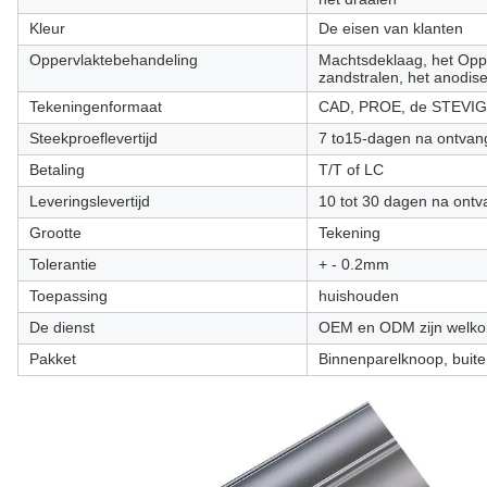
Kleur
De eisen van klanten
Oppervlaktebehandeling
Machtsdeklaag, het Oppo
zandstralen, het anodise
Tekeningenformaat
CAD, PROE, de STEVIG
Steekproeflevertijd
7 to15-dagen na ontvan
Betaling
T/T of LC
Leveringslevertijd
10 tot 30 dagen na ontv
Grootte
Tekening
Tolerantie
+ - 0.2mm
Toepassing
huishouden
De dienst
OEM en ODM zijn welk
Pakket
Binnenparelknoop, buit