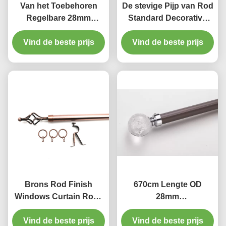
Van het Toebehoren
De stevige Pijp van Rod
Regelbare 28mm
Standard Decorative
aluminium van de luxe
Window Curtain van het
de Dubbele Steun Staaf
Vind de beste prijs
Vind de beste prijs
Aluminiumgordijn
van het de
legeringsgordijn
Brons Rod Finish
670cm Lengte OD
Windows Curtain Rods
28mm
28 tot 48 Duim
Aluminiumgordijn Rod
Vind de beste prijs
Regelbaar
Shower Curtain Rods
Vind de beste prijs