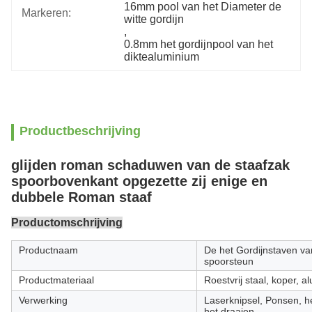
16mm pool van het Diameter de 
Markeren:
witte gordijn
, 
0.8mm het gordijnpool van het 
diktealuminium
Productbeschrijving
glijden roman schaduwen van de staafzak
spoorbovenkant opgezette zij enige en
dubbele Roman staaf
Productomschrijving
Productnaam
De het Gordijnstaven va
spoorsteun
Productmateriaal
Roestvrij staal, koper, a
Verwerking
Laserknipsel, Ponsen, h
het draaien