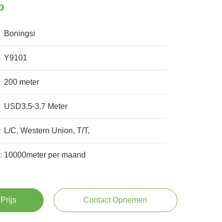
p
Boningsi
Y9101
200 meter
USD3.5-3.7 Meter
:
L/C, Western Union, T/T,
:
10000meter per maand
Prijs
Contact Opnemen