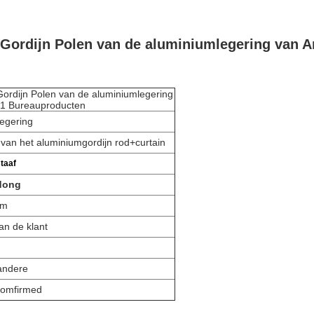
t Gordijn Polen van de aluminiumlegering van
Gordijn Polen van de aluminiumlegering
1 Bureauproducten
egering
f van het aluminiumgordijn rod+curtain
taaf
dong
0m
an de klant
 andere
comfirmed