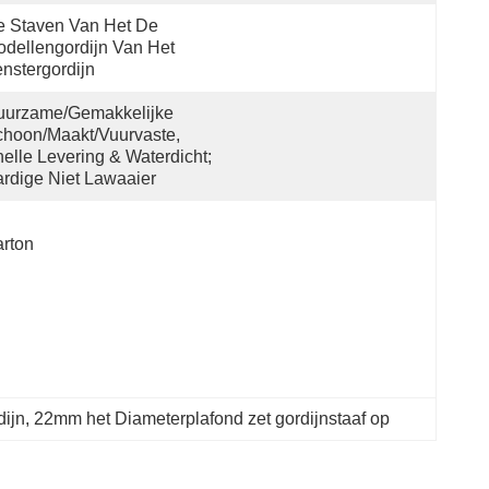
 Staven Van Het De 
dellengordijn Van Het 
nstergordijn
urzame/Gemakkelijke 
hoon/maakt/Vuurvaste, 
elle Levering & Waterdicht; 
rdige Niet Lawaaier
rton
dijn
, 
22mm het Diameterplafond zet gordijnstaaf op