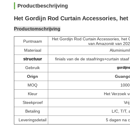
Productbeschrijving
Het Gordijn Rod Curtain Accessories, he
Productomschrijving
Het Gordijn Rod Curtain Accessories, het 
Puntnaam
van Amazonië van 202
Materiaal
Aluminiuml
structuur
finials van de de staafrings+curtain staa
Gebruik
gordijns
Orign
Guang
MOQ
100
Kleur
Het Verzoek v
Steekproef
Vrij
Betaling
L/C, T/T,
Leveringsdetail
5 dagen na 