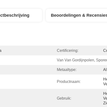
ctbeschrijving
Beoordelingen & Recensie
a
Certificering:
C
Van Van Gordijnpolen, Spore
Metaaltype:
Al
He
Productnaam:
Ve
He
Gebruik:
Ve
Zi