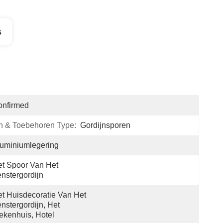
s
onfirmed
n & Toebehoren Type:
Gordijnsporen
uminiumlegering
t Spoor Van Het 
nstergordijn
t Huisdecoratie Van Het 
nstergordijn, Het 
ekenhuis, Hotel