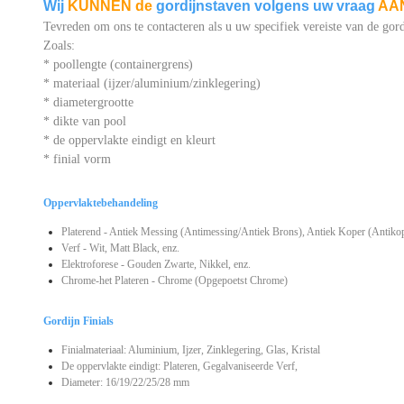
Wij
KUNNEN de
gordijnstaven volgens uw vraag
AA
Tevreden om ons te contacteren als u uw specifiek vereiste van de gord
Zoals:
* poollengte (containergrens)
* materiaal (ijzer/aluminium/zinklegering)
* diametergrootte
* dikte van pool
* de oppervlakte eindigt en kleurt
* finial vorm
Oppervlaktebehandeling
Platerend - Antiek Messing (Antimessing/Antiek Brons), Antiek Koper (Antikop
Verf - Wit, Matt Black, enz.
Elektroforese - Gouden Zwarte, Nikkel, enz.
Chrome-het Plateren - Chrome (Opgepoetst Chrome)
Gordijn Finials
Finialmateriaal: Aluminium, Ijzer, Zinklegering, Glas, Kristal
De oppervlakte eindigt: Plateren, Gegalvaniseerde Verf,
Diameter: 16/19/22/25/28 mm