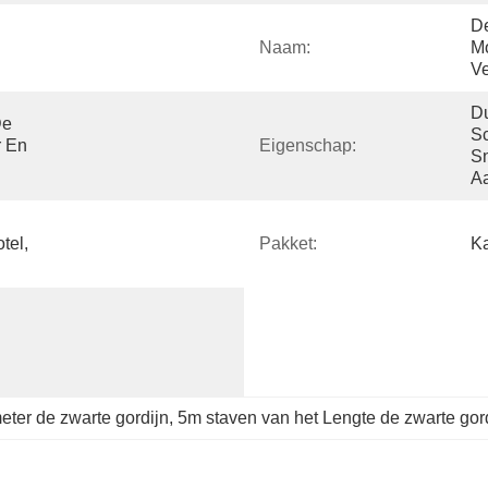
De
Naam:
Mo
Ve
Du
e 
Sc
 En 
Eigenschap:
Sn
Aa
el, 
Pakket:
Ka
ter de zwarte gordijn
, 
5m staven van het Lengte de zwarte gor